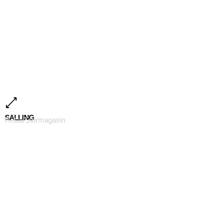
SALLING
Retail/Stormagasin