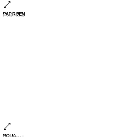
PAPIRØEN
Event/Café
BOLIA