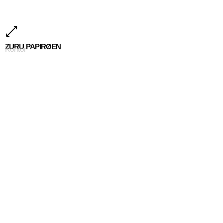
ZURU PAPIRØEN
Kontor