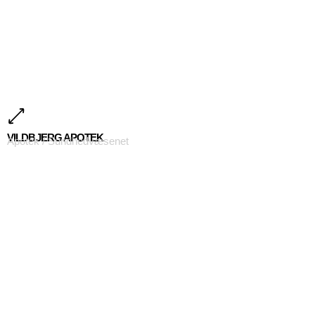
VILDBJERG APOTEK
Apotek / Sundhedvæsenet