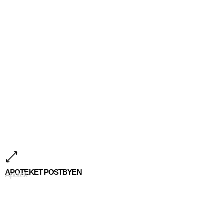
APOTEKET POSTBYEN
Apotek