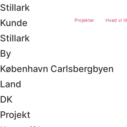
Stillark
Videre
til
indhold
Kunde
Projekter
Hvad vi ti
Stillark
By
København Carlsbergbyen
Land
DK
Projekt