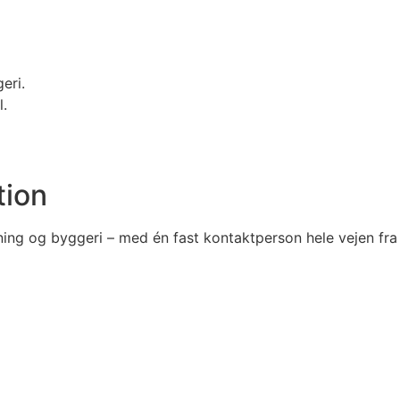
eri.
l.
tion
ing og byggeri – med én fast kontaktperson hele vejen fra i