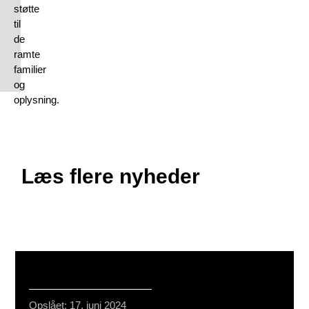
støtte
til
de
ramte
familier
og
oplysning.
Læs flere nyheder
Opslået: 17. juni 2024