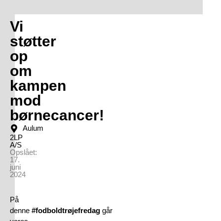
Vi
støtter
op
om
kampen
mod
børnecancer!
Aulum
2LP
A/S
Opslået:
17.
juni
2024
På
denne
#fodboldtrøjefredag
går