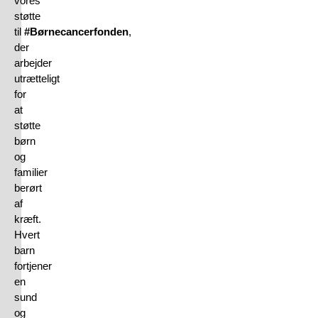
vores
støtte
til
#Børnecancerfonden
,
der
arbejder
utrætteligt
for
at
støtte
børn
og
familier
berørt
af
kræft.
Hvert
barn
fortjener
en
sund
og