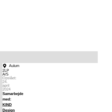
Aulum
2LP
A/S
Opslået:
24.
april
2024
Samarbejde
med:
KIND
Design