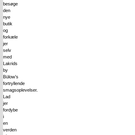
besøge
den
nye
butik
og
forkæle
jer
selv
med
Lakrids
by
Bülow’s
fortryllende
smagsoplevelser.
Lad
jer
fordybe
i
en
verden