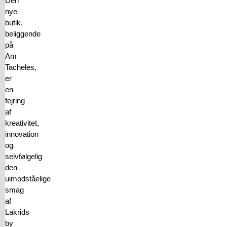
Den
nye
butik,
beliggende
på
Am
Tacheles,
er
en
fejring
af
kreativitet,
innovation
og
selvfølgelig
den
uimodståelige
smag
af
Lakrids
by