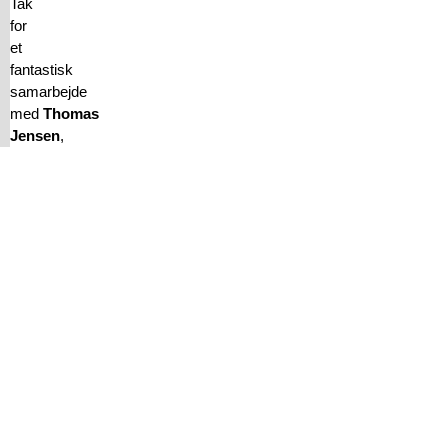
Tak
for
et
fantastisk
samarbejde
med
Thomas
Jensen
,
og
igen
tillykke
med
åbningen,
LAKRIDS
BY
BÜLOW
Læs flere nyheder