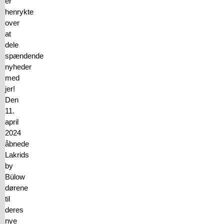
er
henrykte
over
at
dele
spændende
nyheder
med
jer!
Den
11.
april
2024
åbnede
Lakrids
by
Bülow
dørene
til
deres
nye