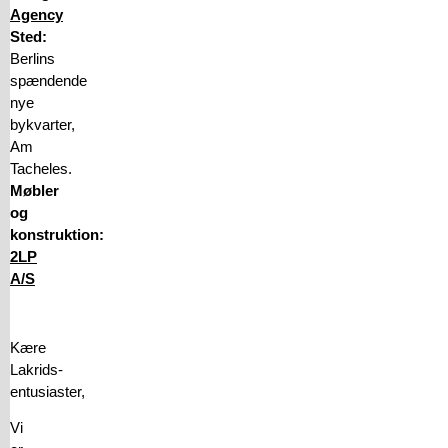
Agency
Sted:
Berlins
spændende
nye
bykvarter,
Am
Tacheles.
Møbler
og
konstruktion:
2LP
A/S
Kære
Lakrids-
entusiaster,
Vi